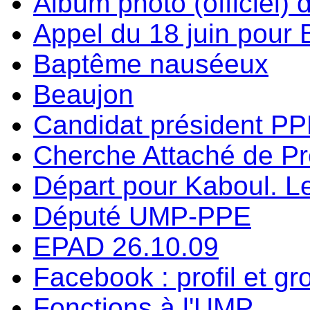
Album photo (officiel) 
Appel du 18 juin pour
Baptême nauséeux
Beaujon
Candidat président P
Cherche Attaché de P
Départ pour Kaboul. Le
Député UMP-PPE
EPAD 26.10.09
Facebook : profil et g
Fonctions à l'UMP