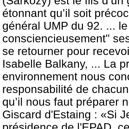
(Sarkozy) est le fils d’un 
étonnant qu’il soit préco
général UMP du 92. ... le 
consciencieusement" ses
se retourner pour recevoi
Isabelle Balkany, ... La p
environnement nous conce
responsabilité de chacun
qu’il nous faut préparer
Giscard d'Estaing : «Si 
présidence de l'EPAD, ce