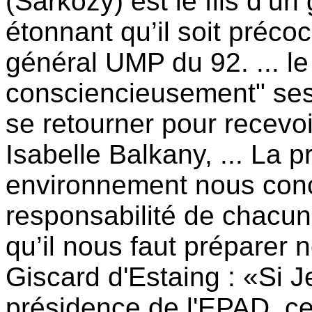
(Sarkozy) est le fils d’un 
étonnant qu’il soit préco
général UMP du 92. ... le 
consciencieusement" ses
se retourner pour recevoi
Isabelle Balkany, ... La p
environnement nous conce
responsabilité de chacun
qu’il nous faut préparer
Giscard d'Estaing : «Si 
présidence de l'EPAD, ce