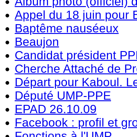
Album photo (officiel) 
Appel du 18 juin pour
Baptême nauséeux
Beaujon
Candidat président P
Cherche Attaché de P
Départ pour Kaboul. Le
Député UMP-PPE
EPAD 26.10.09
Facebook : profil et g
Fonctions à l'UMP