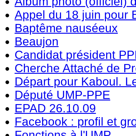
Album photo (officiel) 
Appel du 18 juin pour
Baptême nauséeux
Beaujon
Candidat président P
Cherche Attaché de P
Départ pour Kaboul. Le
Député UMP-PPE
EPAD 26.10.09
Facebook : profil et g
Fonctions à l'UMP