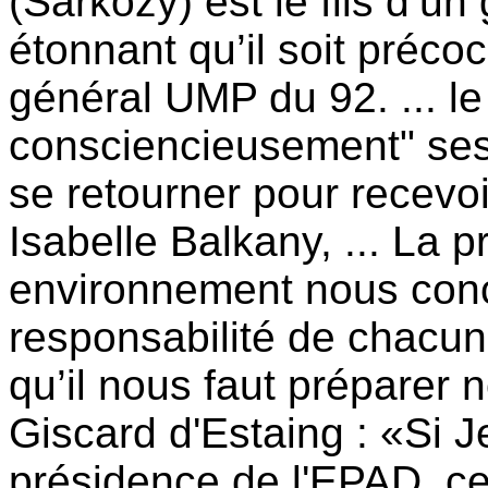
(Sarkozy) est le fils d’un 
étonnant qu’il soit préco
général UMP du 92. ... le 
consciencieusement" ses
se retourner pour recevoi
Isabelle Balkany, ... La p
environnement nous conce
responsabilité de chacun
qu’il nous faut préparer
Giscard d'Estaing : «Si 
présidence de l'EPAD, ce