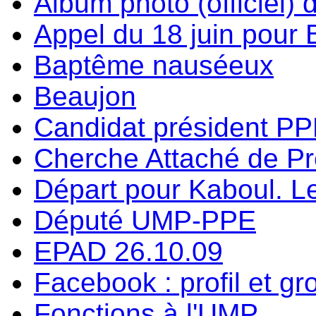
Album photo (officiel) 
Appel du 18 juin pour
Baptême nauséeux
Beaujon
Candidat président P
Cherche Attaché de P
Départ pour Kaboul. Le
Député UMP-PPE
EPAD 26.10.09
Facebook : profil et g
Fonctions à l'UMP