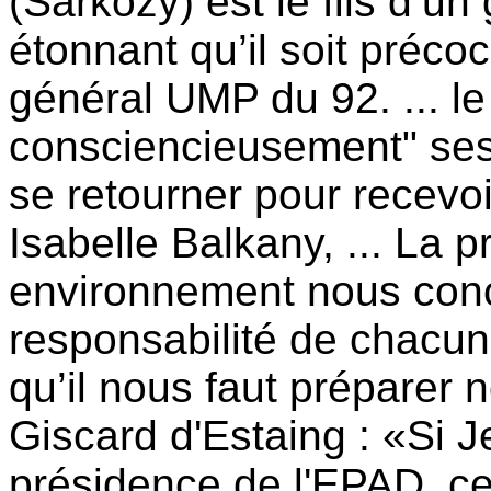
(Sarkozy) est le fils d’un 
étonnant qu’il soit préco
général UMP du 92. ... le 
consciencieusement" ses
se retourner pour recevoi
Isabelle Balkany, ... La p
environnement nous conce
responsabilité de chacun
qu’il nous faut préparer
Giscard d'Estaing : «Si 
présidence de l'EPAD, ce