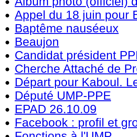
Album photo (officiel) 
Appel du 18 juin pour
Baptême nauséeux
Beaujon
Candidat président P
Cherche Attaché de P
Départ pour Kaboul. Le
Député UMP-PPE
EPAD 26.10.09
Facebook : profil et g
Fonctions à l'UMP