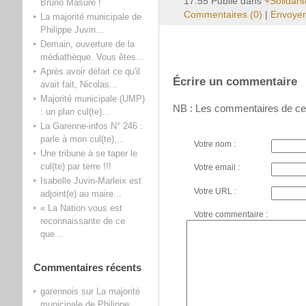
17:55 Publié dans
+Solidarit
Bruno Masure !
Commentaires (0)
|
Envoyer
La majorité municipale de
Philippe Juvin...
Demain, ouverture de la
médiathèque. Vous êtes...
Après avoir défait ce qu'il
Écrire un commentaire
avait fait, Nicolas...
Majorité municipale (UMP)
NB : Les commentaires de ce
: un plan cul(te)...
La Garenne-infos N° 246 :
parle à mon cul(te),...
Votre nom :
Une tribune à se taper le
cul(te) par terre !!!
Votre email :
Isabelle Juvin-Marleix est
Votre URL :
adjoint(e) au maire...
« La Nation vous est
Votre commentaire :
reconnaissante de ce
que...
Commentaires récents
garennois
sur
La majorité
municipale de Philippe