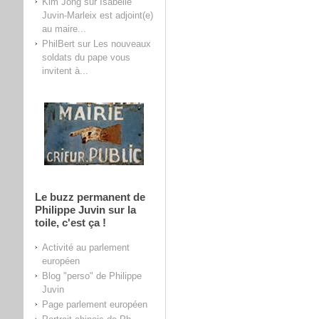
Kim Jong
sur
Isabelle
Juvin-Marleix est adjoint(e)
au maire...
PhilBert
sur
Les nouveaux
soldats du pape vous
invitent à...
Le buzz permanent de
Philippe Juvin sur la
toile, c'est ça !
Activité au parlement
européen
Blog "perso" de Philippe
Juvin
Page parlement européen