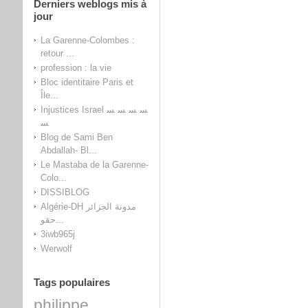
Derniers weblogs mis à
jour
La Garenne-Colombes :
retour ...
profession : la vie
Bloc identitaire Paris et
Île...
Injustices Israel ﺴ ﺴ ﺴ ﺴ
ﺴ
Blog de Sami Ben
Abdallah- Bl...
Le Mastaba de la Garenne-
Colo...
DISSIBLOG
Algérie-DH مدونة الجزائر
حقو...
3iwb965j
Werwolf
Tags populaires
philippe