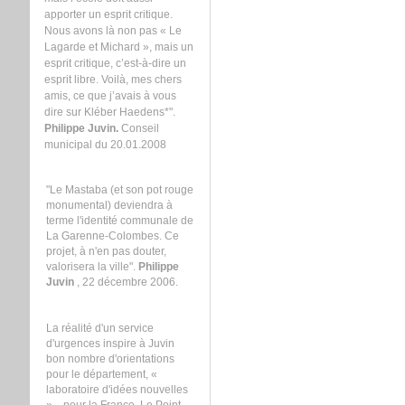
apporter un esprit critique.
Nous avons là non pas « Le
Lagarde et Michard », mais un
esprit critique, c’est-à-dire un
esprit libre. Voilà, mes chers
amis, ce que j’avais à vous
dire sur Kléber Haedens*".
Philippe Juvin.
Conseil
municipal du 20.01.2008
"Le Mastaba (et son pot rouge
monumental) deviendra à
terme l'identité communale de
La Garenne-Colombes. Ce
projet, à n'en pas douter,
valorisera la ville".
Philippe
Juvin
, 22 décembre 2006.
La réalité d'un service
d'urgences inspire à Juvin
bon nombre d'orientations
pour le département, «
laboratoire d'idées nouvelles
»... pour la France. Le Point