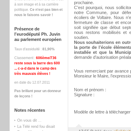
prochaine.
à son image et à sa carrière
C’est pourquoi, nous sollicit
politique.
Ce n'est pas bien et
notre Commune, pour défen
nous le faisons savoir !
écoliers de Voltaire. Nous n
fermeture de classe et enco
soit signifiée que début sep
Présence de
nous restons mobilisés et 
l'eurodéputé Ph. Juvin
soutien.
au parlement européen
Nous souhaiterions en outr
la porte de l’école élément
Taux d'assiduité :
81,90%
installée et que la Municip
demande d’autorisation préala
Classement :
606ème/736
reste sous la barre des 600
... c-a-d dans le camp des
Vous remerciant par avance po
très mauvais élèves !
Monsieur le Maire, l’expressi
en date du 12.07.2011
Nom et prénom :
Pas brillant pour un donneur
Signature :
de leçons !
Notes récentes
Modèle de lettre à télécharge
On vous dit ...
La Télé rend fou disait