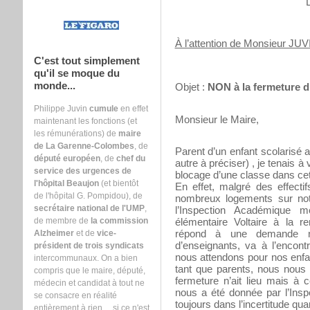
À l’attention de Monsieur JUV
C'est tout simplement
qu'il se moque du
monde...
Objet :
NON à la fermeture d’
Philippe Juvin
cumule
en effet
Monsieur le Maire,
maintenant les fonctions (et
les rémunérations) de
maire
de La Garenne-Colombes
, de
Parent d’un enfant scolarisé a
député européen
, de
chef du
autre à préciser) , je tenais 
service des urgences de
blocage d’une classe dans cet
l'hôpital Beaujon
(et bientôt
En effet, malgré des effecti
de l'hôpital G. Pompidou), de
nombreux logements sur not
secrétaire national de l'UMP
,
l’Inspection Académique
de membre de
la commission
élémentaire Voltaire à la r
répond à une demande na
Alzheimer
et de
vice-
d’enseignants, va à l’encont
président de trois syndicats
nous attendons pour nos enf
intercommunaux. On a bien
tant que parents, nous nous
compris que le maire, député,
fermeture n’ait lieu mais à 
médecin et candidat à tout ne
nous a été donnée par l’In
se consacre en réalité
toujours dans l’incertitude qua
entièrement à rien ... si ce n'est