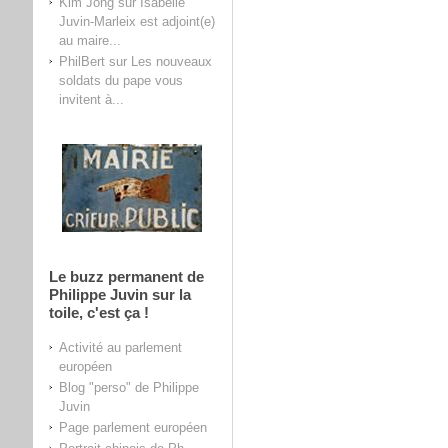
Kim Jong
sur
Isabelle
Juvin-Marleix est adjoint(e)
au maire...
PhilBert
sur
Les nouveaux
soldats du pape vous
invitent à...
Le buzz permanent de
Philippe Juvin sur la
toile, c'est ça !
Activité au parlement
européen
Blog "perso" de Philippe
Juvin
Page parlement européen