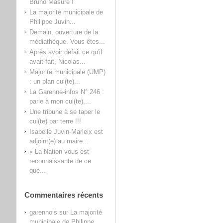
Bruno Masure !
La majorité municipale de
Philippe Juvin...
Demain, ouverture de la
médiathèque. Vous êtes...
Après avoir défait ce qu'il
avait fait, Nicolas...
Majorité municipale (UMP)
: un plan cul(te)...
La Garenne-infos N° 246 :
parle à mon cul(te),...
Une tribune à se taper le
cul(te) par terre !!!
Isabelle Juvin-Marleix est
adjoint(e) au maire...
« La Nation vous est
reconnaissante de ce
que...
Commentaires récents
garennois
sur
La majorité
municipale de Philippe