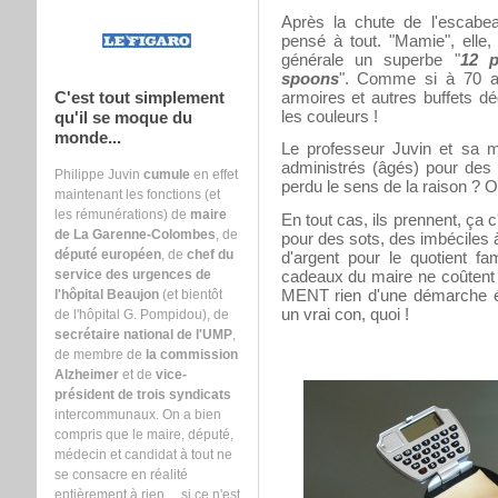
Après la chute de l'escabea
pensé à tout. "Mamie", elle,
générale un superbe "
12 
spoons
". Comme si à 70 an
armoires et autres buffets d
C'est tout simplement
les couleurs !
qu'il se moque du
monde...
Le professeur Juvin et sa ma
administrés (âgés) pour des 
Philippe Juvin
cumule
en effet
perdu le sens de la raison ? 
maintenant les fonctions (et
les rémunérations) de
maire
En tout cas, ils prennent, ça 
de La Garenne-Colombes
, de
pour des sots, des imbéciles à 
député européen
, de
chef du
d'argent pour le quotient fam
cadeaux du maire ne coûtent ri
service des urgences de
MENT rien d'une démarche él
l'hôpital Beaujon
(et bientôt
un vrai con, quoi !
de l'hôpital G. Pompidou), de
secrétaire national de l'UMP
,
de membre de
la commission
Alzheimer
et de
vice-
président de trois syndicats
intercommunaux. On a bien
compris que le maire, député,
médecin et candidat à tout ne
se consacre en réalité
entièrement à rien ... si ce n'est