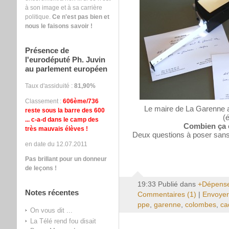
à son image et à sa carrière
politique.
Ce n'est pas bien et
nous le faisons savoir !
Présence de
l'eurodéputé Ph. Juvin
au parlement européen
Taux d'assiduité :
81,90%
Classement :
606ème/736
Le maire de La Garenne a
reste sous la barre des 600
(é
... c-a-d dans le camp des
Combien ça 
très mauvais élèves !
Deux questions à poser sans 
en date du 12.07.2011
Pas brillant pour un donneur
de leçons !
19:33 Publié dans
+Dépense
Notes récentes
Commentaires (1)
|
Envoyer
ppe
,
garenne
,
colombes
,
ca
On vous dit ...
La Télé rend fou disait