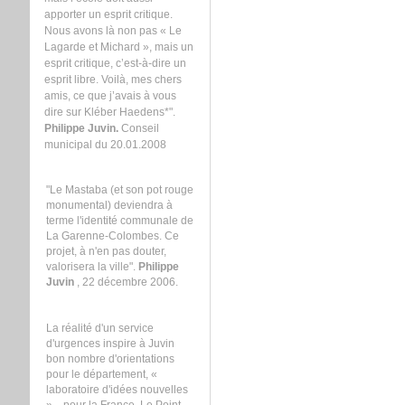
apporter un esprit critique.
Nous avons là non pas « Le
Lagarde et Michard », mais un
esprit critique, c’est-à-dire un
esprit libre. Voilà, mes chers
amis, ce que j’avais à vous
dire sur Kléber Haedens*".
Philippe Juvin.
Conseil
municipal du 20.01.2008
"Le Mastaba (et son pot rouge
monumental) deviendra à
terme l'identité communale de
La Garenne-Colombes. Ce
projet, à n'en pas douter,
valorisera la ville".
Philippe
Juvin
, 22 décembre 2006.
La réalité d'un service
d'urgences inspire à Juvin
bon nombre d'orientations
pour le département, «
laboratoire d'idées nouvelles
»... pour la France. Le Point