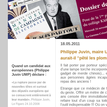
18.05.2011
Philippe Juvin, mair
aurait-il "pêté les plo
Il fait porter par porteur spéc
Quand un candidat aux
d'une lampe torche incorporée
européennes (Philippe
gadget de merde chinois)...
Juvin UMP) déclare :
aux personnes âgées incapab
repas des anciens !
«La rupture passe par de
nouvelles têtes et surtout
Etrange que ce médecin de for
des députés européens qui
du geste. Offrir un mètre de 
se consacrent entièrement à
ans censée être immobilisée
leur mandat».
Philippe Juvin,
refaire tout d'un coup sa toit
Le Figaro 24.10.2008
l'outil indispensable !!! Où on 