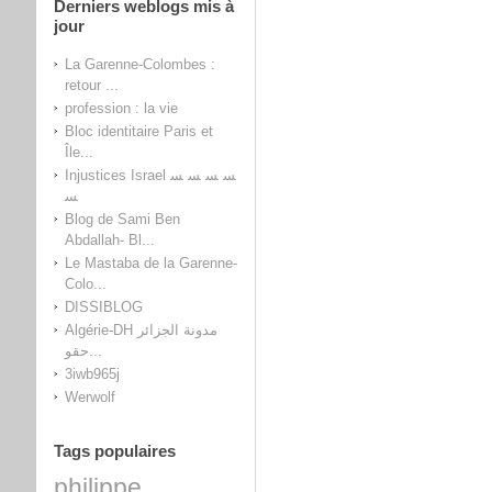
Derniers weblogs mis à
jour
La Garenne-Colombes :
retour ...
profession : la vie
Bloc identitaire Paris et
Île...
Injustices Israel ﺴ ﺴ ﺴ ﺴ
ﺴ
Blog de Sami Ben
Abdallah- Bl...
Le Mastaba de la Garenne-
Colo...
DISSIBLOG
Algérie-DH مدونة الجزائر
حقو...
3iwb965j
Werwolf
Tags populaires
philippe