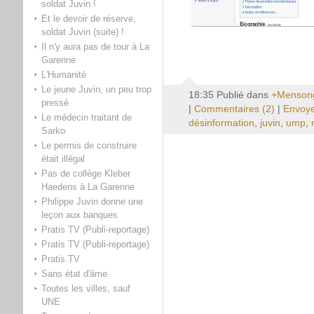
soldat Juvin !
Et le devoir de réserve,
soldat Juvin (suite) !
Il n'y aura pas de tour à La
Garenne
L'Humanité
Le jeune Juvin, un peu trop
18:35 Publié dans
+Mensong
pressé
|
Commentaires (2)
|
Envoye
Le médecin traitant de
désinformation
,
juvin
,
ump
,
Sarko
Le permis de construire
était illégal
Pas de collège Kleber
Haedens à La Garenne
Philippe Juvin donne une
leçon aux banques
Pratis TV (Publi-reportage)
Pratis TV (Publi-reportage)
Pratis.TV
Sans état d'âme
Toutes les villes, sauf
UNE