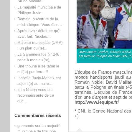
Bruno Masure !
La majorité municipale de
Philippe Juvin...
Demain, ouverture de la
médiathèque. Vous êtes...
Après avoir défait ce qu'il
avait fait, Nicolas...
Majorité municipale (UMP)
: un plan cul(te)...
La Garenne-infos N° 246 :
parle à mon cul(te),...
Une tribune à se taper le
cul(te) par terre !!!
L'équipe de France masculin
monde handisports jeudi au
Isabelle Juvin-Marleix est
Romain Noble, David Maillar
adjoint(e) au maire...
battu la Pologne en finale (
« La Nation vous est
terminés. L'équipe de Franc
reconnaissante de ce
d'or, une d'argent et sept de b
que...
http://www.lequipe.fr/
*
CNI, le Centre National des
Commentaires récents
+
)
garennois
sur
La majorité
municipale de Philippe