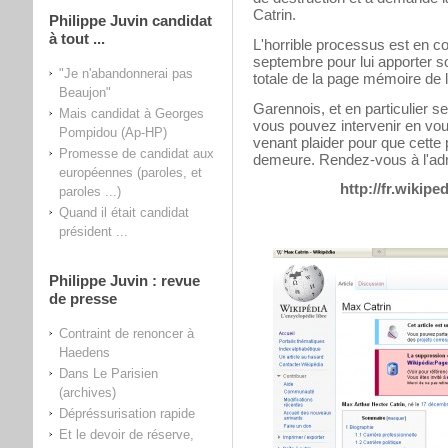
Catrin.
Philippe Juvin candidat
à tout ...
L'horrible processus est en c
septembre pour lui apporter so
"Je n'abandonnerai pas
totale de la page mémoire de l
Beaujon"
Garennois, et en particulier s
Mais candidat à Georges
vous pouvez intervenir en vou
Pompidou (Ap-HP)
venant plaider pour que cette 
Promesse de candidat aux
demeure. Rendez-vous à l'adr
européennes (paroles, et
http://fr.wikip
paroles ...)
Quand il était candidat
président ...
Philippe Juvin : revue
de presse
Contraint de renoncer à
Haedens
Dans Le Parisien
(archives)
Dépréssurisation rapide
Et le devoir de réserve,