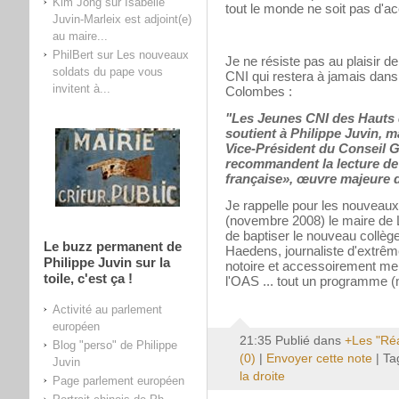
Kim Jong
sur
Isabelle
tout le monde ne soit pas d'ac
Juvin-Marleix est adjoint(e)
au maire...
PhilBert
sur
Les nouveaux
Je ne résiste pas au plaisir de
soldats du pape vous
CNI qui restera à jamais dan
invitent à...
Colombes :
"Les Jeunes CNI des Hauts d
soutient à Philippe Juvin, 
Vice-Président du Conseil G
recommandent la lecture de l’
française», œuvre majeure 
Je rappelle pour les nouveaux
(novembre 2008) le maire de
de baptiser le nouveau collège
Le buzz permanent de
Haedens, journaliste d'extrême 
Philippe Juvin sur la
notoire et accessoirement mem
toile, c'est ça !
l'OAS ... tout un programme (m
Activité au parlement
européen
21:35 Publié dans
+Les "Ré
Blog "perso" de Philippe
(0)
|
Envoyer cette note
| Ta
Juvin
la droite
Page parlement européen