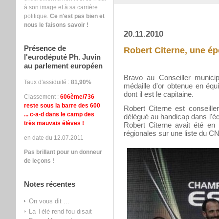
à son image et à sa carrière
politique.
Ce n'est pas bien et
nous le faisons savoir !
20.11.2010
Présence de
Robert Citerne, une ép
l'eurodéputé Ph. Juvin
au parlement européen
Bravo au Conseiller municip
Taux d'assiduité :
81,90%
médaille d'or obtenue en éq
dont il est le capitaine.
Classement :
606ème/736
reste sous la barre des 600
Robert Citerne est conseill
... c-a-d dans le camp des
délégué au handicap dans l'éq
très mauvais élèves !
Robert Citerne avait été en
régionales sur une liste du CN
en date du 12.07.2011
Pas brillant pour un donneur
de leçons !
Notes récentes
On vous dit ...
La Télé rend fou disait