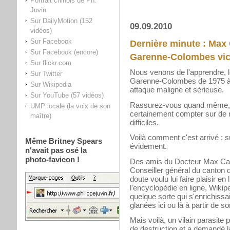
Portrait chinois de Ph.
Juvin
Sur DailyMotion (152
09.09.2010
vidéos)
Sur Facebook
Dernière minute : Max C
Sur Facebook (encore)
Garenne-Colombes vict
Sur flickr.com
Nous venons de l'apprendre, l
Sur Twitter
Garenne-Colombes de 1975 à 2
Sur Wikipedia
attaque maligne et sérieuse.
Sur YouTube (57 vidéos)
Rassurez-vous quand même, il
UMP locale (la voix de son
certainement compter sur de
maître)
difficiles.
Voilà comment c'est arrivé :
Même Britney Spears
évidement.
n'avait pas osé la
photo-favicon !
Des amis du Docteur Max Catri
Conseiller général du canton
doute voulu lui faire plaisir e
l'encyclopédie en ligne, Wiki
quelque sorte qui s'enrichissai
glanées ici ou là à partir de s
Mais voilà, un vilain parasite
de destruction et a demandé 