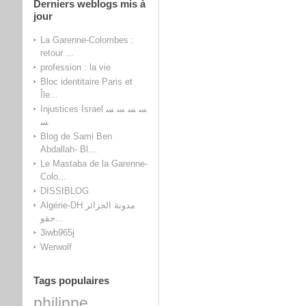
Derniers weblogs mis à
jour
La Garenne-Colombes :
retour ...
profession : la vie
Bloc identitaire Paris et
Île...
Injustices Israel ﺴ ﺴ ﺴ ﺴ
ﺴ
Blog de Sami Ben
Abdallah- Bl...
Le Mastaba de la Garenne-
Colo...
DISSIBLOG
Algérie-DH مدونة الجزائر
حقو...
3iwb965j
Werwolf
Tags populaires
philippe