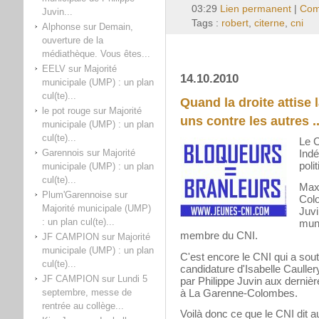
03:29
Lien permanent
|
Com
Juvin...
Tags :
robert
,
citerne
,
cni
Alphonse
sur
Demain,
ouverture de la
médiathèque. Vous êtes...
EELV
sur
Majorité
14.10.2010
municipale (UMP) : un plan
cul(te)...
Quand la droite attise 
le pot rouge
sur
Majorité
uns contre les autres ..
municipale (UMP) : un plan
cul(te)...
Le C
Garennois
sur
Majorité
Indé
poli
municipale (UMP) : un plan
cul(te)...
Max 
Plum'Garennoise
sur
Colo
Majorité municipale (UMP)
Juvi
: un plan cul(te)...
muni
membre du CNI.
JF CAMPION
sur
Majorité
municipale (UMP) : un plan
C'est encore le CNI qui a sout
cul(te)...
candidature d'Isabelle Caulle
JF CAMPION
sur
Lundi 5
par Philippe Juvin aux derniè
à La Garenne-Colombes.
septembre, messe de
rentrée au collège...
Voilà donc ce que le CNI dit 