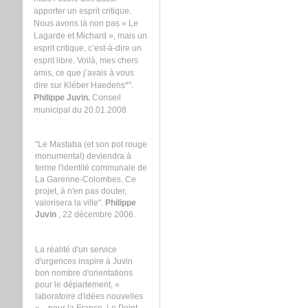
apporter un esprit critique.
Nous avons là non pas « Le
Lagarde et Michard », mais un
esprit critique, c’est-à-dire un
esprit libre. Voilà, mes chers
amis, ce que j’avais à vous
dire sur Kléber Haedens*".
Philippe Juvin.
Conseil
municipal du 20.01.2008
"Le Mastaba (et son pot rouge
monumental) deviendra à
terme l'identité communale de
La Garenne-Colombes. Ce
projet, à n'en pas douter,
valorisera la ville".
Philippe
Juvin
, 22 décembre 2006.
La réalité d'un service
d'urgences inspire à Juvin
bon nombre d'orientations
pour le département, «
laboratoire d'idées nouvelles
»... pour la France. Le Point