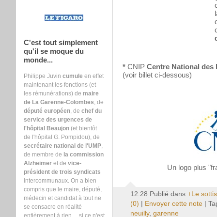
C'est tout simplement
qu'il se moque du
monde...
*
CNIP
Centre National des
(voir billet ci-dessous)
Philippe Juvin
cumule
en effet
maintenant les fonctions (et
les rémunérations) de
maire
de La Garenne-Colombes
, de
député européen
, de
chef du
service des urgences de
l'hôpital Beaujon
(et bientôt
de l'hôpital G. Pompidou), de
secrétaire national de l'UMP
,
de membre de
la commission
Alzheimer
et de
vice-
Un logo plus "fr
président de trois syndicats
intercommunaux. On a bien
compris que le maire, député,
12:28 Publié dans
+Le sottis
médecin et candidat à tout ne
(0)
|
Envoyer cette note
| Ta
se consacre en réalité
neuilly
,
garenne
entièrement à rien ... si ce n'est